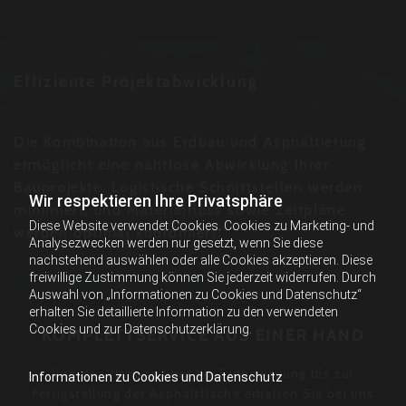
Effiziente Projektabwicklung
Die Kombination aus Erdbau und Asphaltierung
ermöglicht eine nahtlose Abwicklung Ihrer
Bauprojekte. Logistische Schnittstellen werden
Wir respektieren Ihre Privatsphäre
minimiert, und Materialfluss sowie Zeitpläne
Diese Website verwendet Cookies. Cookies zu Marketing- und
werden optimal koordiniert.
Analysezwecken werden nur gesetzt, wenn Sie diese
nachstehend auswählen oder alle Cookies akzeptieren. Diese
freiwillige Zustimmung können Sie jederzeit widerrufen. Durch
Auswahl von „Informationen zu Cookies und Datenschutz“
erhalten Sie detaillierte Information zu den verwendeten
Cookies und zur Datenschutzerklärung.
KOMPLETTSERVICE AUS EINER HAND
Von der Planung über die Erdbewegung bis zur
Informationen zu Cookies und Datenschutz
Fertigstellung der Asphaltfläche erhalten Sie bei uns